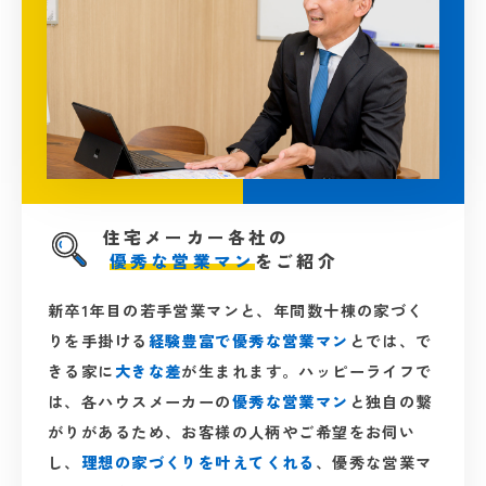
住宅メーカー各社の
優秀な営業マン
をご紹介
新卒1年目の若手営業マンと、年間数十棟の家づく
りを手掛ける
経験豊富で優秀な営業マン
とでは、で
きる家に
大きな差
が生まれます。ハッピーライフで
は、各ハウスメーカーの
優秀な営業マン
と独自の繋
がりがあるため、お客様の人柄やご希望をお伺い
し、
理想の家づくりを叶えてくれる
、優秀な営業マ