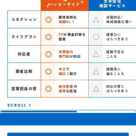
大手住宅
ハッピーライフ
相談サービス
鹿児島特化
全国対応/
コネクション
実績No.1
地域情報は薄い
FP
が資金計画を
提案力に
ライフプラン
提案
ばらつきあり
有資格の
経験不足な
対応者
専門家
が対応
ことも
中立
で
提携先に
業者比較
幅広く
紹介
偏ることも
地元密着
の
対応の質に
営業担当の質
優秀
な担当
ばらつきあり
SCROLL