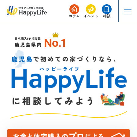
コラム
イベント
相談
No
.
1
住宅購入FP相談数
鹿児島県内
鹿児島で初めての家づくりなら、HappyLifeに相談